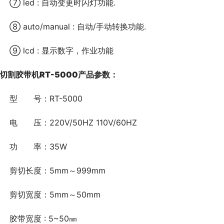
	⑦ led : 自动变更时闪灯功能.
	⑧ auto/manual : 自动/手动转换功能.
	⑨ lcd : 显示数字，作业功能
切割
胶带机RT-5000
产品参数：
	型　　号：RT-5000
	电　　压：220V/50HZ 110V/60HZ
	功　　率：35W
	剪切长度：5mm～999mm
	剪切宽度：5mm～50mm
	胶带宽度 : 5~50㎜