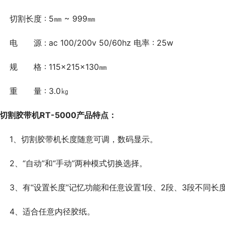
	切割长度 : 5㎜ ~ 999㎜
	电　　源 : ac 100/200v 50/60hz 电率 : 25w
	规　　格 : 115×215×130㎜
	重　　量 : 3.0㎏
切割
胶带机RT-5000产品特点：
	1、切割胶带机长度随意可调，数码显示。
	2、“自动”和“手动”两种模式切换选择。
	3、有“设置长度”记忆功能和任意设置1段、2段、3段不同
	4、适合任意内径胶纸。