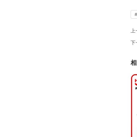
上
下
相