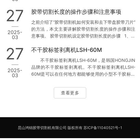
成功获得韩国HONGJIN在中国的代理权，并相继成功
当，但是功率远高于人工切开，自动胶带切割机可以
代理HONGJIN标签剥离机LSH-60M、标签分离机
27
胶带切割长度的操作步骤和注意事项
用于电子产品、小型机械等工厂的生产、包装工序：
LSH-120M以…
贴标、固定等场合，可以节省人力本钱，保证工作质
之前介绍了“胶带切割机如何安装和去下带盘胶带刀片”
量。 一般来说，多见胶带切割机都有以下的功用： 1.
的方法，本文主要讲解胶带切割长度的操作步骤和注
2025-
胶带切开长度可调，胶带堵截面规整，没有锯齿。 2.
意事项。 胶带切割机设定胶带切割长度的步骤 1、确
03
能根据设定的长度切开胶带，这个是胶带切割机的优
保显示屏显示（切割长度）。如A、b、C、d、E、F。
势，能切开固定长度的胶带和保护膜胶纸，比手工切
27
不干胶标签剥离机LSH-60M
2.设定胶带切割长度 使用+/-按钮来设定所需的长度。
开要精确的多。 3.能切开多种贴…
切割长度可以在5mm到999mm之间进行调整。 可以
不干胶标签剥离机LSH-60M，是韩国HONGJIN
使用“选择”按钮设定6个不同长度。 如果短时按下+/-
品牌的不干胶标签剥离机。不干胶标签剥离机LSH-
2025-
按钮，长度将以1mm为变量变化。 如果长时按下+/-
60M是可以在任何地方都能够使用的小型不干胶标签
03
按钮则将快速往前跳。 0胶带切割机设定胶带长度时
剥离机，机器虽小，但是功能强大：控制面板上装有
的注意事项…
计数功能可以计算标签的数量；有递减功能，可以把
查看更多
想要用的标签数量提前设置好；根据企业的不同用途
可以设置6种标签剥离速度。机器可以自动的回卷废
纸，取出也是非常的方便。 不干胶标签剥离机
LSH-60M，韩国HONGJIN原装进口，昆山鸿锦代理
供应，提供售前售后调试维修等全方位周到的服务。
昆山鸿锦胶带切割机有限公司 版权所有
苏ICP备11040521号-1
小投资、大回报，…