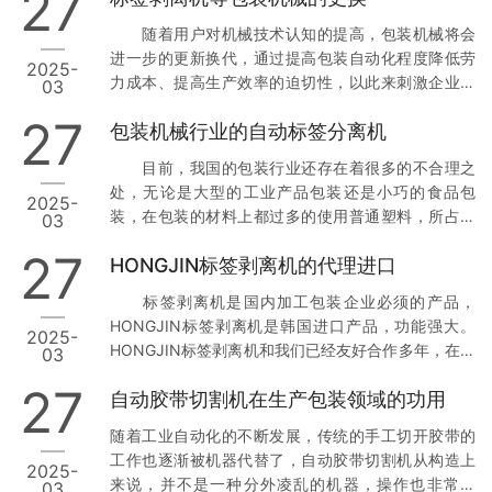
27
随着用户对机械技术认知的提高，包装机械将会
进一步的更新换代，通过提高包装自动化程度降低劳
2025-
力成本、提高生产效率的迫切性，以此来刺激企业对
03
新设备的需求，提高企业包装机械的自动化程度。韩
27
包装机械行业的自动标签分离机
国进口的标签剥离机是国内包装机械更新 换代主要采
购的产品之一，之前的手工操作，到半自动化人工操
目前，我国的包装行业还存在着很多的不合理之
作，再到现在的全自动化产品，标签剥离机的发展创
处，无论是大型的工业产品包装还是小巧的食品包
2025-
造更新已经开创了一个崭新的未来。 包装机械能
装，在包装的材料上都过多的使用普通塑料，所占的
03
够快速的发展不仅是应用广阔，与包装机械技术的提
比例相对 较大，而对于包装的功能性发展较小。小型
高也有密切的关系。包装机械的应用能够提高了企业
27
HONGJIN标签剥离机的代理进口
的包装设备不够完善，国内小型包装设备相对比较缺
的生产效率，而且机器本身在技术上也…
乏，标签行业机械更是缺少，国内的绝大多数企业的
标签剥离机是国内加工包装企业必须的产品，
自动标签分离机都是韩国原装进口而来，不但填补了
HONGJIN标签剥离机是韩国进口产品，功能强大。
2025-
国内标签业的空白，同时也提高了国内标签包装行业
HONGJIN标签剥离机和我们已经友好合作多年，在代
03
的机械自动化水平。 从产品结构上看，我国包装
理的一些服务问题上都能够很好地解决，良好的售后
工业行业中，简单、原始产品多，深加工和精加工产
27
自动胶带切割机在生产包装领域的功用
服务是购买机器的保障。 昆山鸿锦在标签剥离机
品少；普通塑料包装产品所占比重较大，功…
方面经营发展多年，不断地进口韩国原装标签剥离
随着工业自动化的不断发展，传统的手工切开胶带的
机，多年的诚信经营，丰富的发展经验以及雄厚的发
工作也逐渐被机器代替了，自动胶带切割机从构造上
2025-
展基础奠定了昆山鸿锦在国内标签剥离机的发展。并
来说，并不是一种分外凌乱的机器，操作也非常便
03