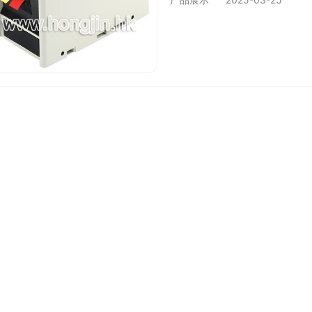
置长度”记忆功能和任意设置
意内径胶纸。5、可以切割：