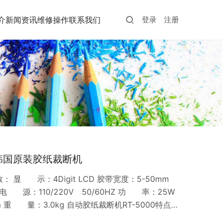
介
新闻资讯
维修操作
联系我们
登录
注册
 韩国原装胶纸裁断机
： 显 示：4Digit LCD 胶带宽度：5-50mm
电 源：110/220V 50/60HZ 功 率：25W
m 重 量：3.0kg 自动胶纸裁断机RT-5000特点：
2、“自动”和“手动”两种模式切换选择。3、有“设