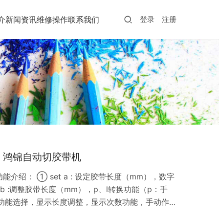
介
新闻资讯
维修操作
联系我们
登录
注册
0 鸿锦自动切胶带机
能介绍： ① set a : 设定胶带长度（mm），数字
 b :调整胶带长度（mm），p、l转换功能（p：手
ct : 功能选择，显示长度调整，显示次数功能，手动作
. ⑤ start : 开始功能，受动及自动功能. ⑥ rev :