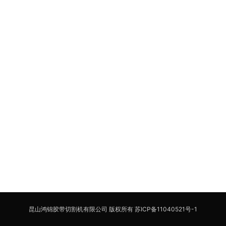
昆山鸿锦胶带切割机有限公司 版权所有
苏ICP备11040521号-1