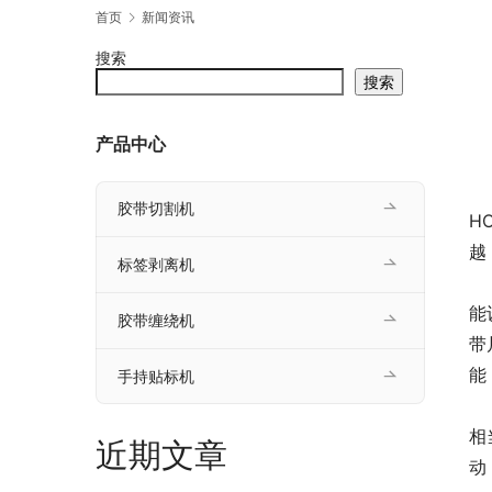
首页
新闻资讯
搜索
搜索
产品中心
	　　昆山鸿锦胶带切割机有限公司是苏州地区胶带切割
胶带切割机
H
越
标签剥离机
	　　全新型号RT-3700苏州胶带切割机和之前的圆盘
能
胶带缠绕机
带
能
手持贴标机
	　　由于苏州胶带切割机RT-3700是圆盘式的，所以可以
相
近期文章
动