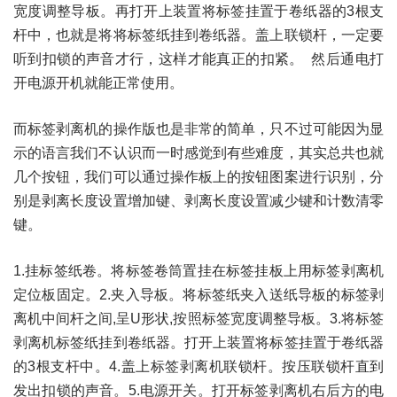
宽度调整导板。再打开上装置将标签挂置于卷纸器的3根支
杆中，也就是将将标签纸挂到卷纸器。盖上联锁杆，一定要
听到扣锁的声音才行，这样才能真正的扣紧。 然后通电打
开电源开机就能正常使用。
而标签剥离机的操作版也是非常的简单，只不过可能因为显
示的语言我们不认识而一时感觉到有些难度，其实总共也就
几个按钮，我们可以通过操作板上的按钮图案进行识别，分
别是剥离长度设置增加键、剥离长度设置减少键和计数清零
键。
1.挂标签纸卷。将标签卷筒置挂在标签挂板上用标签剥离机
定位板固定。2.夹入导板。将标签纸夹入送纸导板的标签剥
离机中间杆之间,呈U形状,按照标签宽度调整导板。3.将标签
剥离机标签纸挂到卷纸器。打开上装置将标签挂置于卷纸器
的3根支杆中。4.盖上标签剥离机联锁杆。按压联锁杆直到
发出扣锁的声音。5.电源开关。打开标签剥离机右后方的电