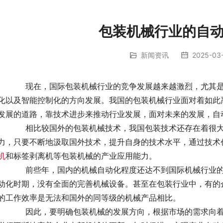
包装机械行业的自
新闻资讯
2025-03
其是自动胶带切割机行业，正朝着高速、自动化、多功
化以及智能控制化的方向发展。我国的包装机械行业面对着如此
发展的道路，靠技术进步来推动行业发展，面对未来的发展，自
很大的差距，但是我国的包装机械行业有着巨大的发展
力，只要不断地汲取国外技术，提升自身的技术水平，通过技术
机
和标签剥离机等包装机械的产业应用能力。
业的30%，表明国内的企业还有很大的一部分停留在半
动化时期，没有全面的完善机械设备。甚至在包装行业中，有的
的工作效率是无法和国外的同等级的机械产品相比。
向着设备小、灵活、多用途、高效率的方向发展。企业