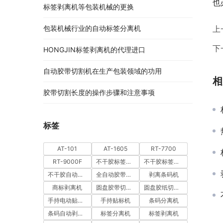
也
标签剥离机等包装机械的更换
包装机械行业的自动标签分离机
上
下
HONGJIN标签剥离机的代理进口
自动胶带切割机在生产包装领域的功用
相
胶带切割长度的操作步骤和注意事项
标签
AT-101
AT-1605
RT-7700
RT-9000F
不干胶标签分离机
不干胶标签剥离机
不干胶自动剥离机
全自动胶带切割机
剥离条码机
商标剥离机
圆盘胶带切割机
圆盘胶纸切割机
手持电动贴标机
手持贴标机
条码分离机
条码自动剥离机
标签分离机
标签剥离机