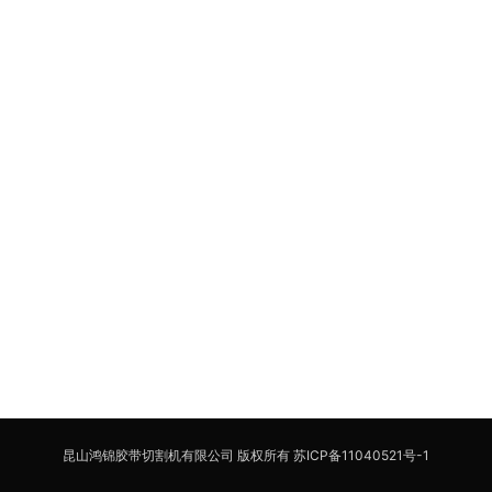
昆山鸿锦胶带切割机有限公司 版权所有
苏ICP备11040521号-1